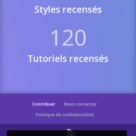
Styles recensés
120
Tutoriels recensés
Contribuer
Nous contacter
Politique de confidentialité